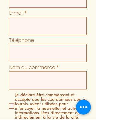
E-mail
Téléphone
Nom du commerce
Je déclare être commerçant et
accepte que les coordonnées que je
fournis soient utilisées pour
m'envoyer la newsletter et autres
informations liées directement ou
indirectement à la vie de la cité.
En cochant cette case, je certifie
que j'ai lu et que j'accepte la
politique de confidentialité de ce