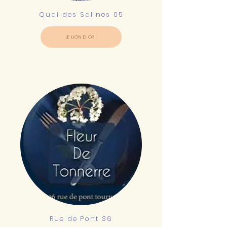
Quai des Salines 05
LE LION D OR
Rue de Pont 36