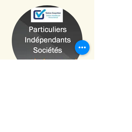
Quai Sakharov 17
BD ASSUR ET DB CONSULT SPRL